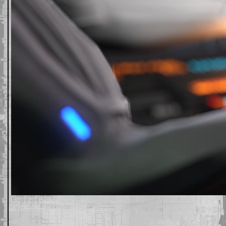
TABLA
ACCESO
INGENIEROS
-
EXPERIMENTALES
ARMAS
-
EXPERIMENTALES
MÓDULOS
-
CONFIGURAR
NAVES
-
EQUIPAMIENTO