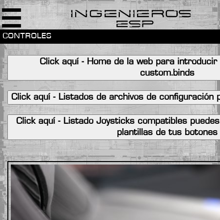
☰
Controles
-
INICIO
Click aquí - Home de la web para introducir
custom.binds
-
MODIFICACIONES
Click aquí - Listados de archivos de configuración
-
Click aquí - Listado Joysticks compatibles puedes
LOCALIZAR
plantillas de tus botones
MATERIALES
-
LISTADO
MATERIALES
-