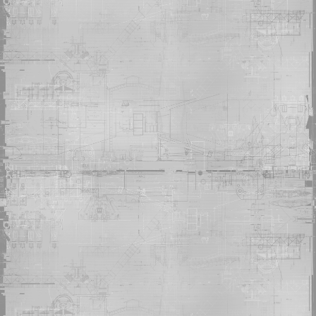
DEKKER
-
BROO
TARQUIN
-
CHLOE
SEDISI
-
DIDI
VATERMANN
-
ELVIRA
MARTUUK
-
ETIENNE
DORN